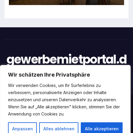
gewerbemietportal.d
e
Wir schätzen Ihre Privatsphäre
Wir verwenden Cookies, um Ihr Surferlebnis zu
verbessern, personalisierte Anzeigen oder Inhalte
einzusetzen und unseren Datenverkehr zu analysieren.
Stolz präsentiert von WordPress
|
Theme: newstack von
Wenn Sie auf „Alle akzeptieren" klicken, stimmen Sie der
Anwendung von Cookies zu.
Themeansar
Home
Datenschutz
Impressum
Über uns
Anpassen
Alles ablehnen
Alle akzeptieren