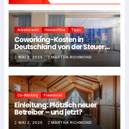
Arbeitsrecht
Homeoffice
Tipps
Coworking-Kosten in
Deutschland von der Steuer
absetzen: Dein Leitfaden für
MAI 2, 2025
MARTHA RICHMOND
2025
Co-Working
Freelancer
Einleitung: Plötzlich neuer
Betreiber – und jetzt?
MAI 2, 2025
MARTHA RICHMOND