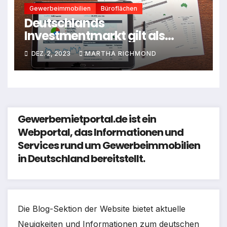
Gewerbeimmobilien
Büroflächen
Deutschlands
Investmentmarkt gilt als
unterbewertet
DEZ. 2, 2023
MARTHA RICHMOND
Gewerbemietportal.de ist ein
Webportal, das Informationen und
Services rund um Gewerbeimmobilien
in Deutschland bereitstellt.
Die Blog-Sektion der Website bietet aktuelle
Neuigkeiten und Informationen zum deutschen