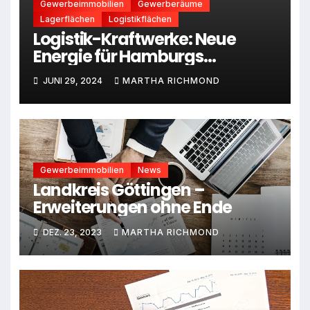
Gewerbeimmobilien
Gewerberäume
Lagerflächen
Logistikflächen
Logistik-Kraftwerke: Neue
Energie für Hamburgs
Gewerbeimmobilienmarkt
JUNI 29, 2024
MARTHA RICHMOND
Gewerbeimmobilien
News
Landkreis Göttingen –
Erweiterungen ohne Ende
DEZ. 23, 2023
MARTHA RICHMOND