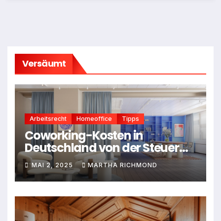
Versäumt
Arbeitsrecht
Homeoffice
Tipps
Coworking-Kosten in
Deutschland von der Steuer
absetzen: Dein Leitfaden für
MAI 2, 2025
MARTHA RICHMOND
2025