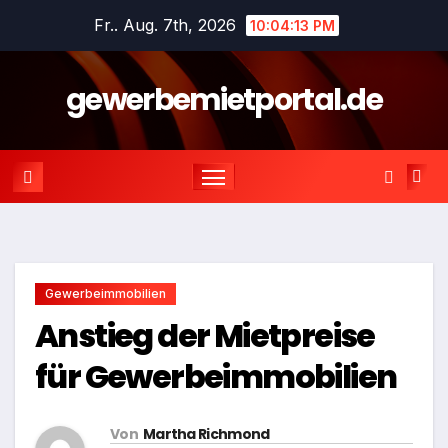
Zum
Fr.. Aug. 7th, 2026
10:04:13 PM
Inhalt
springen
gewerbemietportal.de
Gewerbeimmobilien
Anstieg der Mietpreise
für Gewerbeimmobilien
Von
Martha Richmond