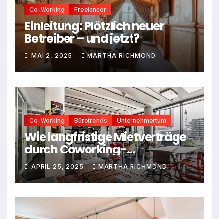
Co-Working
Freelancer
Einleitung: Plötzlich neuer
Betreiber – und jetzt?
MAI 2, 2025
MARTHA RICHMOND
Co-Working
Bürotrends
Unternehmertum
Wie langfristige Mietverträge
durch Coworking-
Mitgliedschaften ersetzt
APRIL 25, 2025
MARTHA RICHMOND
werden