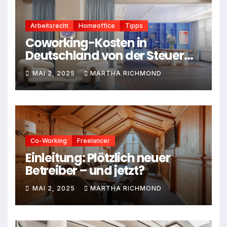
Arbeitsrecht
Homeoffice
Tipps
Coworking-Kosten in
Deutschland von der Steuer
absetzen: Dein Leitfaden für
MAI 2, 2025
MARTHA RICHMOND
2025
Co-Working
Freelancer
Einleitung: Plötzlich neuer
Betreiber – und jetzt?
MAI 2, 2025
MARTHA RICHMOND