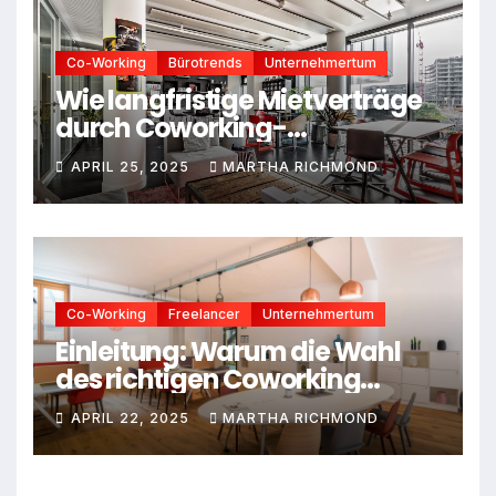
Co-Working
Bürotrends
Unternehmertum
Wie langfristige Mietverträge
durch Coworking-
Mitgliedschaften ersetzt
APRIL 25, 2025
MARTHA RICHMOND
werden
Co-Working
Freelancer
Unternehmertum
Einleitung: Warum die Wahl
des richtigen Coworking
Spaces entscheidend ist
APRIL 22, 2025
MARTHA RICHMOND