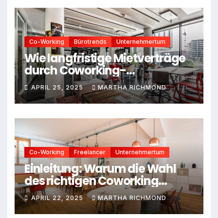
Co-Working
Bürotrends
Unternehmertum
Wie langfristige Mietverträge
durch Coworking-
Mitgliedschaften ersetzt
APRIL 25, 2025
MARTHA RICHMOND
werden
Co-Working
Freelancer
Unternehmertum
Einleitung: Warum die Wahl
des richtigen Coworking
Spaces entscheidend ist
APRIL 22, 2025
MARTHA RICHMOND