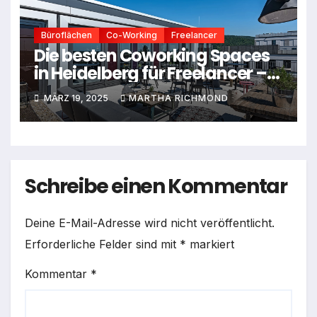
Büroflächen
Co-Working
Freelancer
Die besten Coworking Spaces
in Heidelberg für Freelancer –
Ein Leitfaden für den idealen
MÄRZ 19, 2025
MARTHA RICHMOND
Arbeitsplatz
Schreibe einen Kommentar
Deine E-Mail-Adresse wird nicht veröffentlicht.
Erforderliche Felder sind mit
*
markiert
Kommentar
*