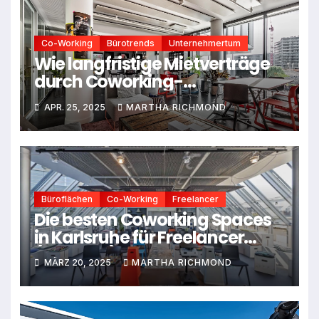
Co-Working
Bürotrends
Unternehmertum
Wie langfristige Mietverträge
durch Coworking-
Mitgliedschaften ersetzt
APR. 25, 2025
MARTHA RICHMOND
werden
Büroflächen
Co-Working
Freelancer
Die besten Coworking Spaces
in Karlsruhe für Freelancer
(Podcast)
MÄRZ 20, 2025
MARTHA RICHMOND