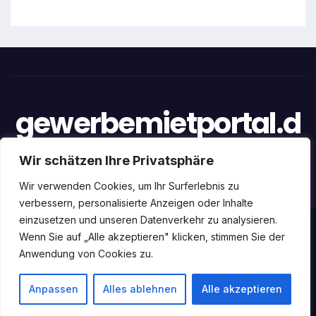
gewerbemietportal.d
e
Wir schätzen Ihre Privatsphäre
Wir verwenden Cookies, um Ihr Surferlebnis zu
verbessern, personalisierte Anzeigen oder Inhalte
einzusetzen und unseren Datenverkehr zu analysieren.
Stolz präsentiert von WordPress
|
Theme: newstack von
Wenn Sie auf „Alle akzeptieren" klicken, stimmen Sie der
Anwendung von Cookies zu.
Themeansar
Home
Datenschutz
Impressum
Über uns
Anpassen
Alles ablehnen
Alle akzeptieren