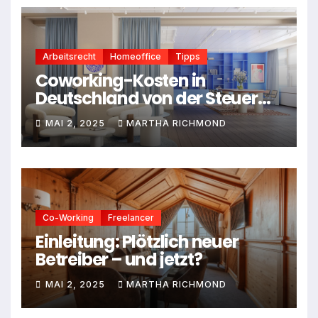
Arbeitsrecht
Homeoffice
Tipps
Coworking-Kosten in
Deutschland von der Steuer
absetzen: Dein Leitfaden für
MAI 2, 2025
MARTHA RICHMOND
2025
Co-Working
Freelancer
Einleitung: Plötzlich neuer
Betreiber – und jetzt?
MAI 2, 2025
MARTHA RICHMOND