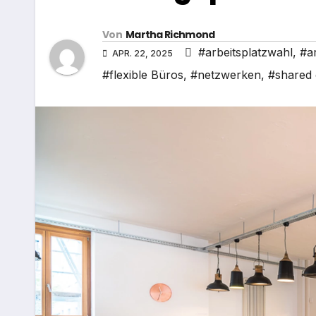
Von
Martha Richmond
#arbeitsplatzwahl
,
#a
APR. 22, 2025
#flexible Büros
,
#netzwerken
,
#shared 