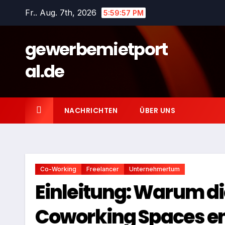
Zum
Fr.. Aug. 7th, 2026
5:59:58 PM
Inhalt
springen
gewerbemietport
al.de
NACHRICHTEN
ÜBER UNS
Co-Working
Freelancer
Unternehmertum
Einleitung: Warum di
Coworking Spaces en