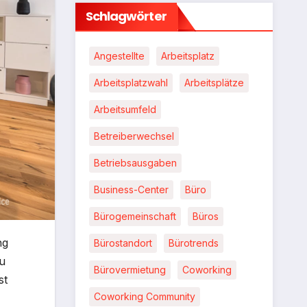
Schlagwörter
Angestellte
Arbeitsplatz
Arbeitsplatzwahl
Arbeitsplätze
Arbeitsumfeld
Betreiberwechsel
Betriebsausgaben
Business-Center
Büro
Bürogemeinschaft
Büros
ng
Bürostandort
Bürotrends
zu
Bürovermietung
Coworking
st
Coworking Community