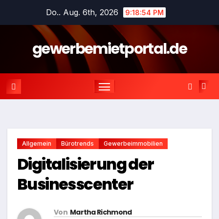
Zum
Do.. Aug. 6th, 2026
9:18:55 PM
Inhalt
springen
gewerbemietportal.de
Allgemein
Bürotrends
Gewerbeimmobilien
Digitalisierung der
Businesscenter
Von
Martha Richmond