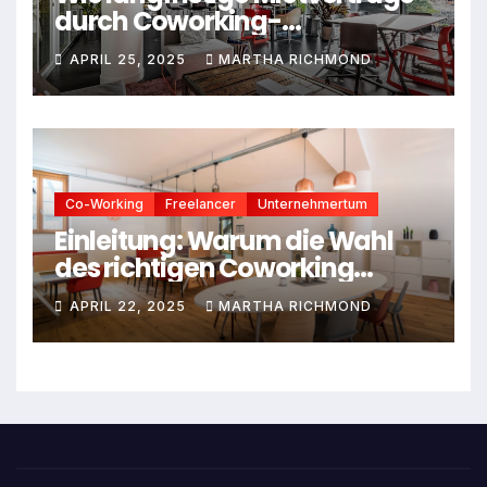
durch Coworking-
Mitgliedschaften ersetzt
APRIL 25, 2025
MARTHA RICHMOND
werden
Co-Working
Freelancer
Unternehmertum
Einleitung: Warum die Wahl
des richtigen Coworking
Spaces entscheidend ist
APRIL 22, 2025
MARTHA RICHMOND