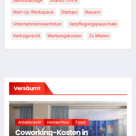
Selbstständige
Shared Office
Start-Up Workspace
Startups
Steuern
Unternehmenswachstum
Verpflegungspauschale
Vertragsrecht
Werbungskosten
Zu Mieten
Versäumt
Arbeitsrecht
Homeoffice
Tipps
Coworking-Kosten in