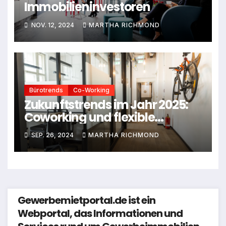
Immobilieninvestoren
NOV. 12, 2024
MARTHA RICHMOND
Bürotrends
Co-Working
Zukunftstrends im Jahr 2025:
Coworking und flexible
Büroflächen
SEP. 26, 2024
MARTHA RICHMOND
Gewerbemietportal.de ist ein
Webportal, das Informationen und