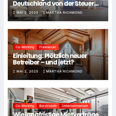
Deutschland von der Steuer
absetzen: Dein Leitfaden für
MAI 2, 2025
MARTHA RICHMOND
2025
Co-Working
Freelancer
Einleitung: Plötzlich neuer
Betreiber – und jetzt?
MAI 2, 2025
MARTHA RICHMOND
Co-Working
Bürotrends
Unternehmertum
Wie langfristige Mietverträge