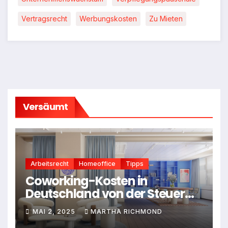
Vertragsrecht
Werbungskosten
Zu Mieten
Versäumt
Arbeitsrecht
Homeoffice
Tipps
Coworking-Kosten in
Deutschland von der Steuer
absetzen: Dein Leitfaden für
MAI 2, 2025
MARTHA RICHMOND
2025