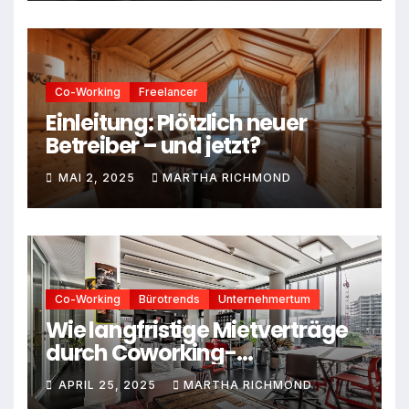
Co-Working
Freelancer
Einleitung: Plötzlich neuer
Betreiber – und jetzt?
MAI 2, 2025
MARTHA RICHMOND
Co-Working
Bürotrends
Unternehmertum
Wie langfristige Mietverträge
durch Coworking-
Mitgliedschaften ersetzt
APRIL 25, 2025
MARTHA RICHMOND
werden