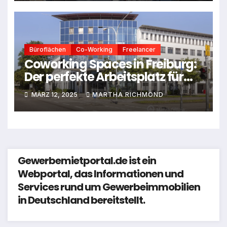
Büroflächen
Co-Working
Freelancer
Coworking Spaces in Freiburg:
Der perfekte Arbeitsplatz für
Freelancer
MÄRZ 12, 2025
MARTHA RICHMOND
Gewerbemietportal.de ist ein
Webportal, das Informationen und
Services rund um Gewerbeimmobilien
in Deutschland bereitstellt.