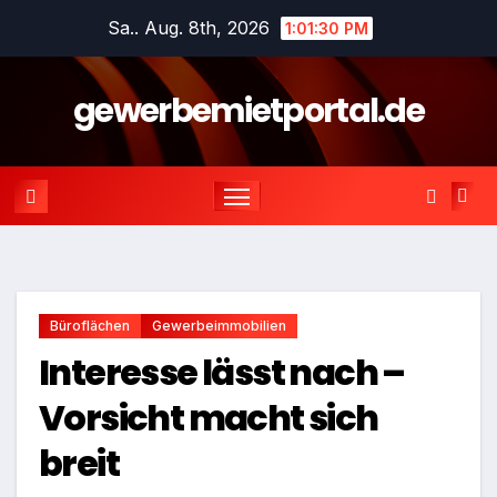
Zum
Sa.. Aug. 8th, 2026
1:01:31 PM
Inhalt
springen
gewerbemietportal.de
Büroflächen
Gewerbeimmobilien
Interesse lässt nach –
Vorsicht macht sich
breit