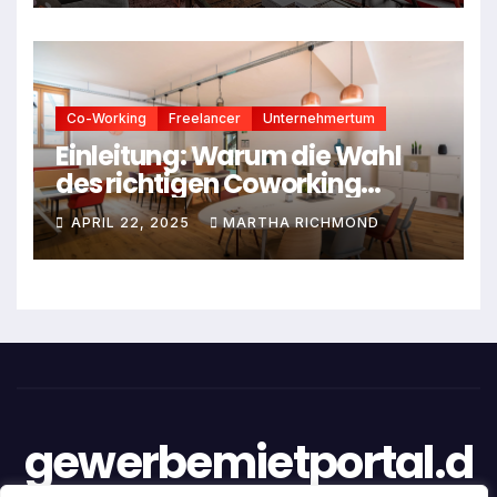
Co-Working
Freelancer
Unternehmertum
Einleitung: Warum die Wahl
des richtigen Coworking
Spaces entscheidend ist
APRIL 22, 2025
MARTHA RICHMOND
gewerbemietportal.d