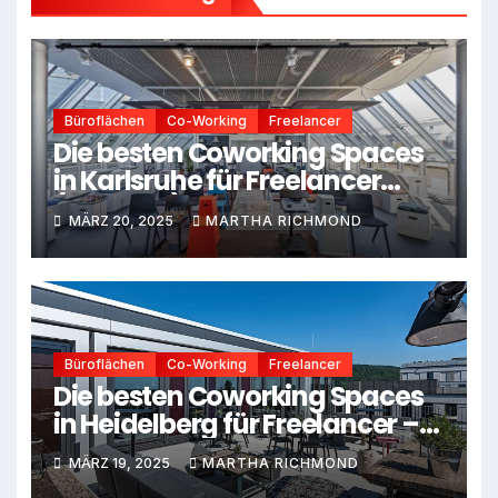
Büroflächen
Co-Working
Freelancer
Die besten Coworking Spaces
in Karlsruhe für Freelancer
(Podcast)
MÄRZ 20, 2025
MARTHA RICHMOND
Büroflächen
Co-Working
Freelancer
Die besten Coworking Spaces
in Heidelberg für Freelancer –
Ein Leitfaden für den idealen
MÄRZ 19, 2025
MARTHA RICHMOND
Arbeitsplatz