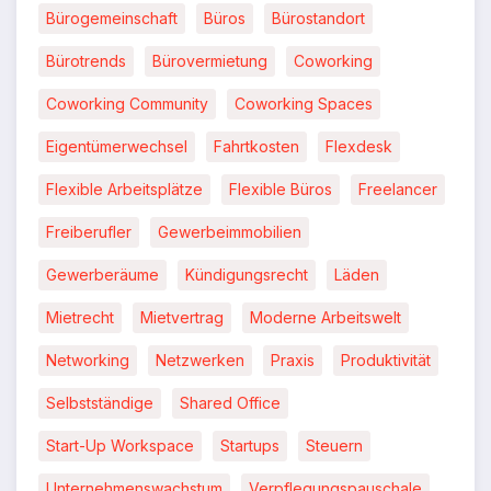
Bürogemeinschaft
Büros
Bürostandort
Bürotrends
Bürovermietung
Coworking
Coworking Community
Coworking Spaces
Eigentümerwechsel
Fahrtkosten
Flexdesk
Flexible Arbeitsplätze
Flexible Büros
Freelancer
Freiberufler
Gewerbeimmobilien
Gewerberäume
Kündigungsrecht
Läden
Mietrecht
Mietvertrag
Moderne Arbeitswelt
Networking
Netzwerken
Praxis
Produktivität
Selbstständige
Shared Office
Start-Up Workspace
Startups
Steuern
Unternehmenswachstum
Verpflegungspauschale