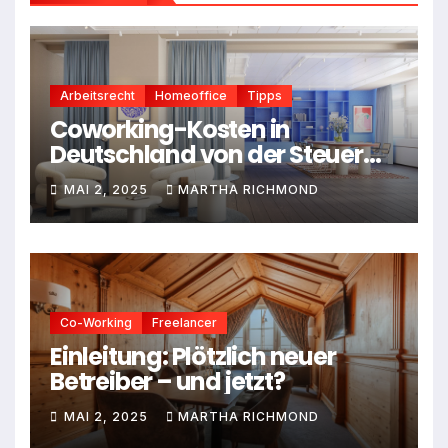
Arbeitsrecht
Homeoffice
Tipps
Coworking-Kosten in
Deutschland von der Steuer
absetzen: Dein Leitfaden für
MAI 2, 2025
MARTHA RICHMOND
2025
Co-Working
Freelancer
Einleitung: Plötzlich neuer
Betreiber – und jetzt?
MAI 2, 2025
MARTHA RICHMOND