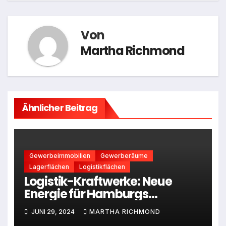
Von
Martha Richmond
Ähnlicher Beitrag
Gewerbeimmobilien
Gewerberäume
Lagerflächen
Logistikflächen
Logistik-Kraftwerke: Neue
Energie für Hamburgs
Gewerbeimmobilienmarkt
JUNI 29, 2024
MARTHA RICHMOND