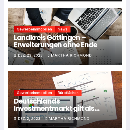
Gewerbeimmobilien
News
Landkreis Göttingen –
Erweiterungen ohne Ende
DEZ. 23, 2023
MARTHA RICHMOND
Gewerbeimmobilien
Büroflächen
Deutschlands
Investmentmarkt gilt als
unterbewertet
DEZ. 2, 2023
MARTHA RICHMOND