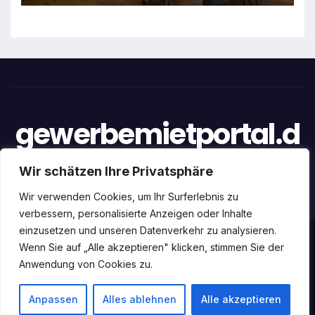
gewerbemietportal.d
e
Wir schätzen Ihre Privatsphäre
Wir verwenden Cookies, um Ihr Surferlebnis zu
verbessern, personalisierte Anzeigen oder Inhalte
einzusetzen und unseren Datenverkehr zu analysieren.
Stolz präsentiert von WordPress
|
Theme: newstack von
Wenn Sie auf „Alle akzeptieren" klicken, stimmen Sie der
Anwendung von Cookies zu.
Themeansar
Home
Datenschutz
Impressum
Über uns
Anpassen
Alles ablehnen
Alle akzeptieren